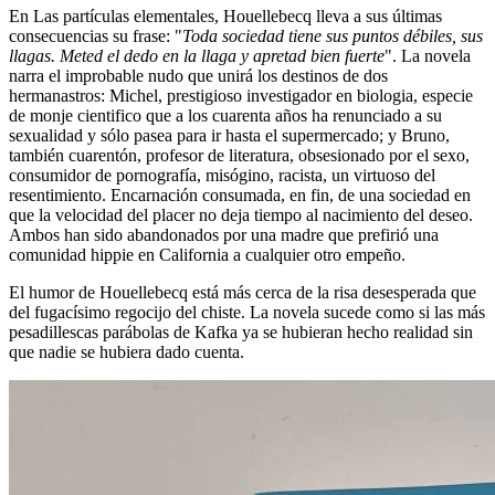
En Las partículas elementales, Houellebecq lleva a sus últimas
consecuencias su frase: "
Toda sociedad tiene sus puntos débiles, sus
llagas. Meted el dedo en la llaga y apretad bien fuerte
". La novela
narra el improbable nudo que unirá los destinos de dos
hermanastros: Michel, prestigioso investigador en biologia, especie
de monje cientifico que a los cuarenta años ha renunciado a su
sexualidad y sólo pasea para ir hasta el supermercado; y Bruno,
también cuarentón, profesor de literatura, obsesionado por el sexo,
consumidor de pornografía, misógino, racista, un virtuoso del
resentimiento. Encarnación consumada, en fin, de una sociedad en
que la velocidad del placer no deja tiempo al nacimiento del deseo.
Ambos han sido abandonados por una madre que prefirió una
comunidad hippie en California a cualquier otro empeño.
El humor de Houellebecq está más cerca de la risa desesperada que
del fugacísimo regocijo del chiste. La novela sucede como si las más
pesadillescas parábolas de Kafka ya se hubieran hecho realidad sin
que nadie se hubiera dado cuenta.