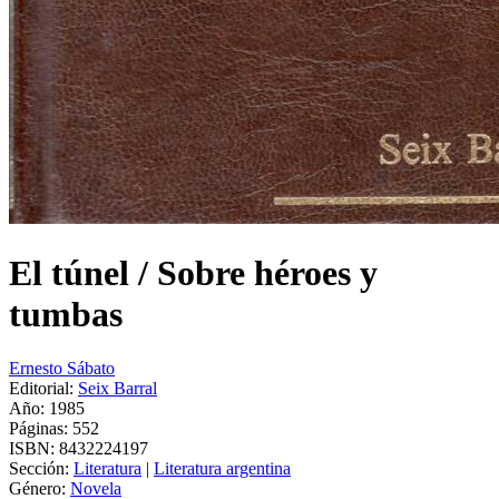
El túnel / Sobre héroes y
tumbas
Ernesto Sábato
Editorial:
Seix Barral
Año: 1985
Páginas:
552
ISBN:
8432224197
Sección:
Literatura
|
Literatura argentina
Género:
Novela