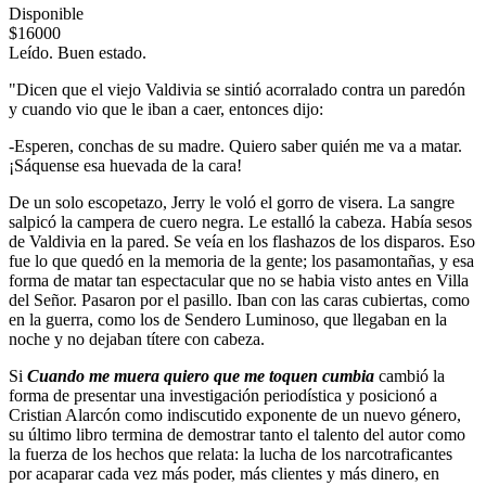
Disponible
$16000
Leído. Buen estado.
"Dicen que el viejo Valdivia se sintió acorralado contra un paredón
y cuando vio que le iban a caer, entonces dijo:
-Esperen, conchas de su madre. Quiero saber quién me va a matar.
¡Sáquense esa huevada de la cara!
De un solo escopetazo, Jerry le voló el gorro de visera. La sangre
salpicó la campera de cuero negra. Le estalló la cabeza. Había sesos
de Valdivia en la pared. Se veía en los flashazos de los disparos. Eso
fue lo que quedó en la memoria de la gente; los pasamontañas, y esa
forma de matar tan espectacular que no se habia visto antes en Villa
del Señor. Pasaron por el pasillo. Iban con las caras cubiertas, como
en la guerra, como los de Sendero Luminoso, que llegaban en la
noche y no dejaban títere con cabeza.
Si
Cuando me muera quiero que me toquen cumbia
cambió la
forma de presentar una investigación periodística y posicionó a
Cristian Alarcón como indiscutido exponente de un nuevo género,
su último libro termina de demostrar tanto el talento del autor como
la fuerza de los hechos que relata: la lucha de los narcotraficantes
por acaparar cada vez más poder, más clientes y más dinero, en