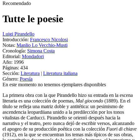
Recomendado
Tutte le poesie
Luigi Pirandello
Introducción:
Francesco Nicolosi
Notas:
Manlio Lo Vecchio-Musti
Cronología:
Simona Costa
Editorial:
Mondadori
Año: 1996
Páginas:
434
Sección:
Literatura
|
Literatura italiana
Género:
Poesía
En este momento no tenemos ejemplares disponibles
La primera obra con la que Pirandello hizo su entrada en la escena
literaria es una colección de poemas,
Mal giocondo
(1889). En el
título se refleja una matriz doble y antitética: un pesimismo de
ascendencia leopardiiana unido a la predilección por los tonos
vitalistas de Carducci. Pirandello se orientó después hacia la
narrativa y el teatro, pero nunca dejó de escribir versos, alcanzando
el apogeo de su producción poética con la colección
Fuori di chiave
(1912), en la que se encuentran los temas más típicos de sus obras,