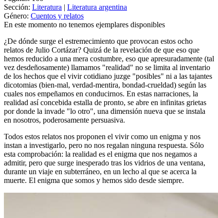
Sección:
Literatura
|
Literatura argentina
Género:
Cuentos y relatos
En este momento no tenemos ejemplares disponibles
¿De dónde surge el estremecimiento que provocan estos ocho
relatos de Julio Cortázar? Quizá de la revelación de que eso que
hemos reducido a una mera costumbre, eso que apresuradamente (tal
vez desdeñosamente) llamamos "realidad" no se limita al inventario
de los hechos que el vivir cotidiano juzge "posibles" ni a las tajantes
dicotomias (bien-mal, verdad-mentira, bondad-crueldad) según las
cuales nos empeñamos en conducirnos. En estas narraciones, la
realidad así concebida estalla de pronto, se abre en infinitas grietas
por donde la invade "lo otro", una dimensión nueva que se instala
en nosotros, poderosamente persuasiva.
Todos estos relatos nos proponen el vivir como un enigma y nos
instan a investigarlo, pero no nos regalan ninguna respuesta. Sólo
esta comprobación: la realidad es el enigma que nos negamos a
admitir, pero que surge inesperado tras los vidrios de una ventana,
durante un viaje en subterráneo, en un lecho al que se acerca la
muerte. El enigma que somos y hemos sido desde siempre.