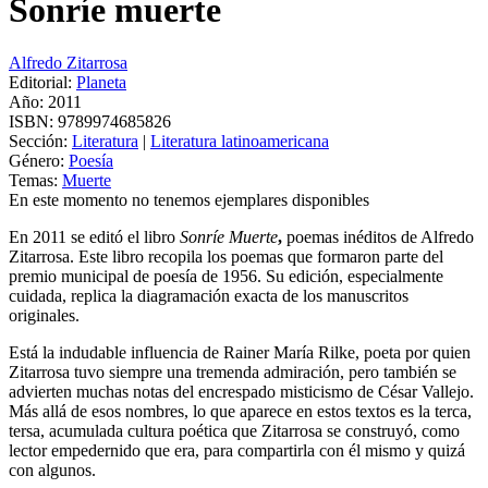
Sonríe muerte
Alfredo Zitarrosa
Editorial:
Planeta
Año: 2011
ISBN:
9789974685826
Sección:
Literatura
|
Literatura latinoamericana
Género:
Poesía
Temas:
Muerte
En este momento no tenemos ejemplares disponibles
En 2011 se editó el libro
Sonríe Muerte
,
poemas inéditos de Alfredo
Zitarrosa. Este libro recopila los poemas que formaron parte del
premio municipal de poesía de 1956. Su edición, especialmente
cuidada, replica la diagramación exacta de los manuscritos
originales.
Está la indudable influencia de Rainer María Rilke, poeta por quien
Zitarrosa tuvo siempre una tremenda admiración, pero también se
advierten muchas notas del encrespado misticismo de César Vallejo.
Más allá de esos nombres, lo que aparece en estos textos es la terca,
tersa, acumulada cultura poética que Zitarrosa se construyó, como
lector empedernido que era, para compartirla con él mismo y quizá
con algunos.