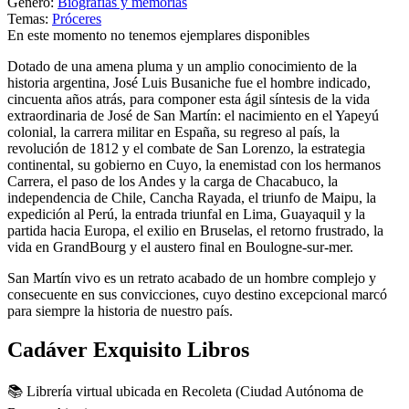
Género:
Biografías y memorias
Temas:
Próceres
En este momento no tenemos ejemplares disponibles
Dotado de una amena pluma y un amplio conocimiento de la
historia argentina, José Luis Busaniche fue el hombre indicado,
cincuenta años atrás, para componer esta ágil síntesis de la vida
extraordinaria de José de San Martín: el nacimiento en el Yapeyú
colonial, la carrera militar en España, su regreso al país, la
revolución de 1812 y el combate de San Lorenzo, la estrategia
continental, su gobierno en Cuyo, la enemistad con los hermanos
Carrera, el paso de los Andes y la carga de Chacabuco, la
independencia de Chile, Cancha Rayada, el triunfo de Maipu, la
expedición al Perú, la entrada triunfal en Lima, Guayaquil y la
partida hacia Europa, el exilio en Bruselas, el retorno frustrado, la
vida en GrandBourg y el austero final en Boulogne-sur-mer.
San Martín vivo es un retrato acabado de un hombre complejo y
consecuente en sus convicciones, cuyo destino excepcional marcó
para siempre la historia de nuestro país.
Cadáver Exquisito Libros
📚 Librería virtual ubicada en Recoleta (Ciudad Autónoma de