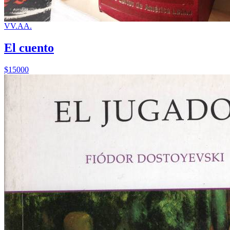
VV.AA.
El cuento
$15000