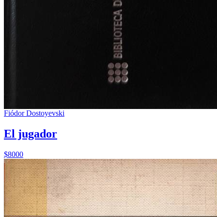
Fiódor Dostoyevski
El jugador
$8000