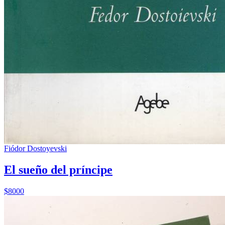
Fiódor Dostoyevski
El sueño del príncipe
$8000