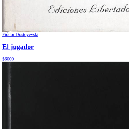
Fiódor Dostoyevski
El jugador
$6000