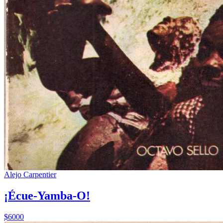
Alejo Carpentier
¡Écue-Yamba-O!
$6000