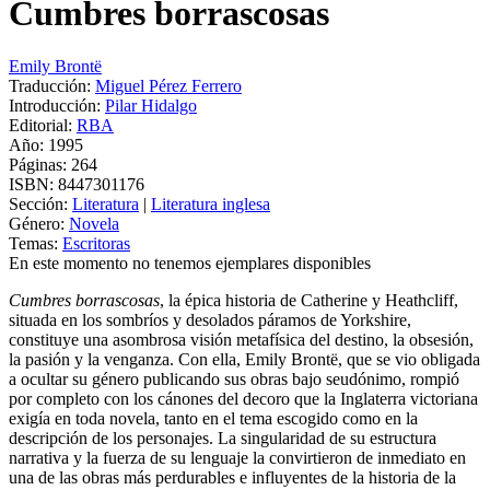
Cumbres borrascosas
Emily Brontë
Traducción:
Miguel Pérez Ferrero
Introducción:
Pilar Hidalgo
Editorial:
RBA
Año: 1995
Páginas:
264
ISBN:
8447301176
Sección:
Literatura
|
Literatura inglesa
Género:
Novela
Temas:
Escritoras
En este momento no tenemos ejemplares disponibles
Cumbres borrascosas
, la épica historia de Catherine y Heathcliff,
situada en los sombríos y desolados páramos de Yorkshire,
constituye una asombrosa visión metafísica del destino, la obsesión,
la pasión y la venganza. Con ella, Emily Brontë, que se vio obligada
a ocultar su género publicando sus obras bajo seudónimo, rompió
por completo con los cánones del decoro que la Inglaterra victoriana
exigía en toda novela, tanto en el tema escogido como en la
descripción de los personajes. La singularidad de su estructura
narrativa y la fuerza de su lenguaje la convirtieron de inmediato en
una de las obras más perdurables e influyentes de la historia de la